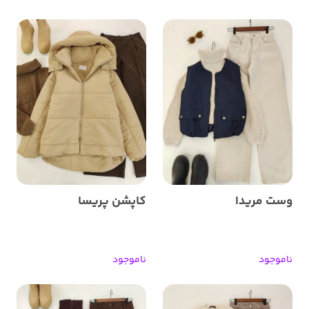
وست مریدا
کاپشن پریسا
ناموجود
ناموجود