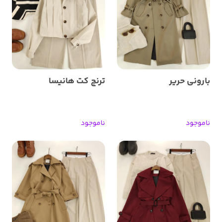
بارونی حریر
ترنچ کت هانیسا
ناموجود
ناموجود