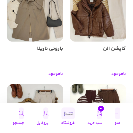
کاپشن الن
بارونی ناریلا
ناموجود
ناموجود
0
منو
سبد خرید
فروشگاه
پروفایل
جستجو