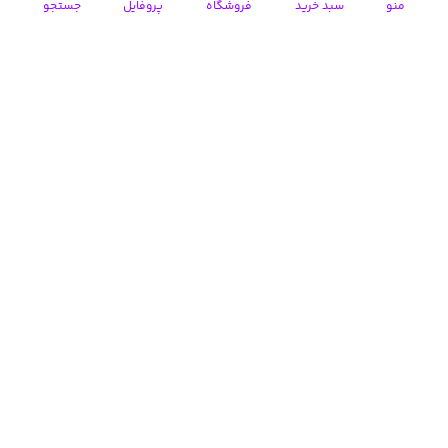
منو
سبد خرید
فروشگاه
پروفایل
جستجو
شومیز شیشه ای آستین
شومیز چین دار آستین
چاک چیماه
بندی دیارا
1,398,000
1,198,000
تومان
تومان