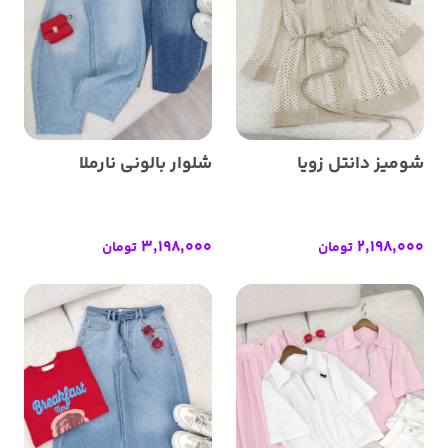
شومیز دانتل زویا
شلوار بالونی نارملا
3,198,000
2,198,000
تومان
تومان