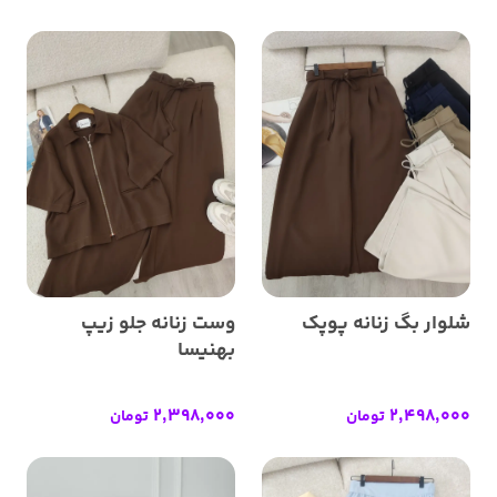
شلوار بگ زنانه پوپک
وست زنانه جلو زیپ
بهنیسا
2,398,000
2,498,000
تومان
تومان