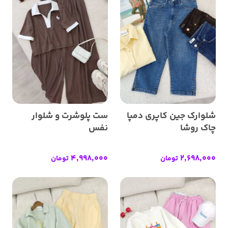
شلوارک جین کاپری دمپا
ست پلوشرت و شلوار
چاک روشا
نفس
4,998,000
2,698,000
تومان
تومان