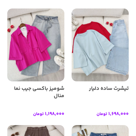
تیشرت ساده دلیار
شومیز باکسی جیب نما
منال
1,198,000
1,698,000
تومان
تومان