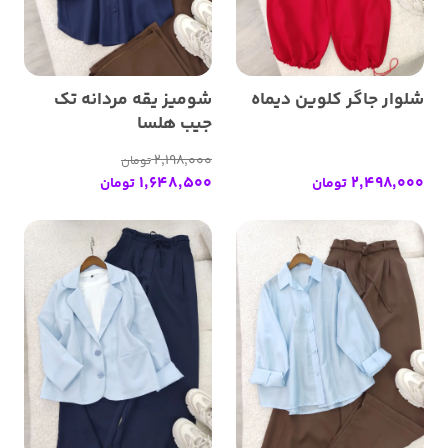
شلوار جاگر کلوین دیماه
شومیز یقه مردانه تک
جیب هلسا
2,198,000
تومان
1,648,500
2,498,000
تومان
تومان