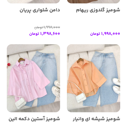
شومیز گلدوزی ریهام
دامن شلواری پریان
1,998,000
تومان
1,398,600
1,998,000
تومان
تومان
شومیز شیشه ای وانیار
شومیز آستین دکمه الین