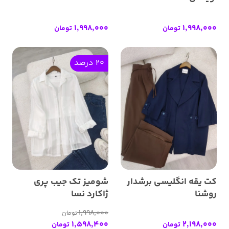
1,998,000
1,998,000
تومان
تومان
20 درصد
کت یقه انگلیسی برشدار
شومیز تک جیب پری
روشنا
ژاکارد نسا
1,998,000
تومان
1,598,400
2,198,000
تومان
تومان