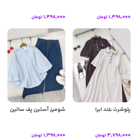
1,398,000
1,398,000
تومان
تومان
پلوشرت بلند ابرا
شومیز آستین پف ساتین
1,398,000
3,798,000
تومان
تومان