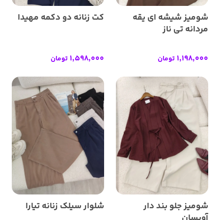
شومیز شیشه ای یقه
کت زنانه دو دکمه مهیدا
مردانه تی ناز
1,598,000
1,198,000
تومان
تومان
شومیز جلو بند دار
شلوار سیلک زنانه تیارا
آویسان