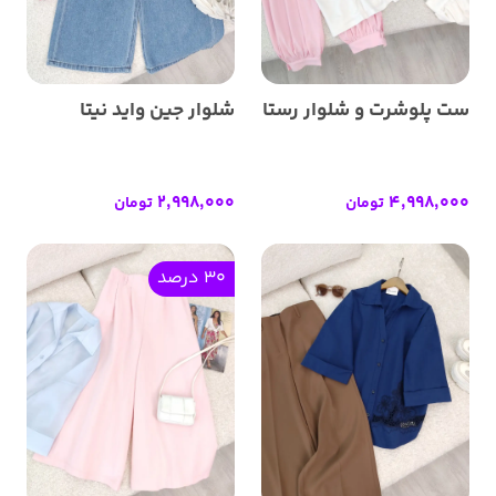
ست پلوشرت و شلوار رستا
شلوار جین واید نیتا
2,998,000
4,998,000
تومان
تومان
30 درصد