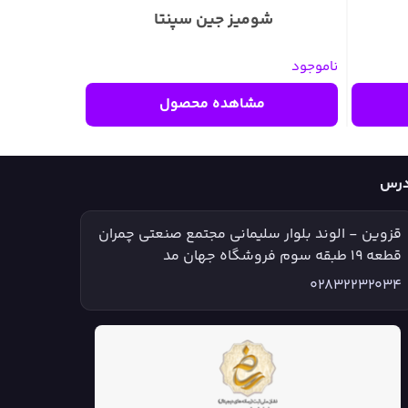
شومیز جین سپنتا
ناموجود
مشاهده محصول
درس
قزوین - الوند بلوار سلیمانی مجتمع صنعتی چمران
قطعه ۱۹ طبقه سوم فروشگاه جهان مد
02832232034