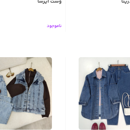
ینا
وست ایرسا
ناموجود