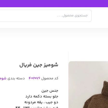
شومیز جین فریال
کد محصول
402076
دسته بندی
شومی
جنس جين
جلو بسته دکمه دارد
دو جیب ، یقه مردونه