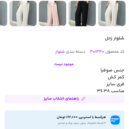
شلوار زحل
کد محصول
301330
دسته بندی
شلوار
موجود نیست
جنس صوفیا
کمر کش
فری سایز
مناسب ۳۶.۳۸
راهنمای انتخاب سایز
هرقسط با اسنپ‌پی 162,000 تومان
۴ قسط ماهیانه. بدون سود،چک و ضامن.