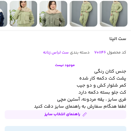
ست الینا
کد محصول
701146
دسته بندی
ست لباس زنانه
موجود نیست
جنس کتان رنگی
پشت کت دکمه کار شده
کمر شلوار کش و دو جیب
کت جلو بسته دکمه دارد
فری سایز ، یقه مردونه، آستین مچی
لطفا هنگام سفارش به راهنمای سایز دقت کنید
راهنمای انتخاب سایز