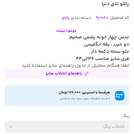
پالتو تدی دنیا
کد محصول
901020
دسته بندی
پالتو
موجود نیست
جنس چهار خونه پشمی ضخیم
دو جیب ، یقه انگلیسی
جلو بسته دکمه دار
فری سایز مناسب ۳۶الی۴۴
لطفا هنگام سفارش از جدول راهنمای سایز استفاده کنید
راهنمای انتخاب سایز
هرقسط با اسنپ‌پی 127,000 تومان
۴ قسط ماهیانه. بدون سود،چک و ضامن.
رنگ
انتخاب رنگ