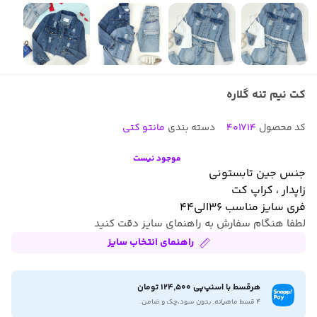
کت نیم تنه گلاره
کد محصول
401714
دسته بندی
مانتو کتی
موجود نیست
جنس جین تابستونی
زاپدار ، کراپ کت
فری سایز مناسب ۳۶الی۴۴
لطفا هنگام سفارش به راهنمای سایز دقت کنید
راهنمای انتخاب سایز
هرقسط با اسنپ‌پی 124,500 تومان
۴ قسط ماهیانه. بدون سود،چک و ضامن.