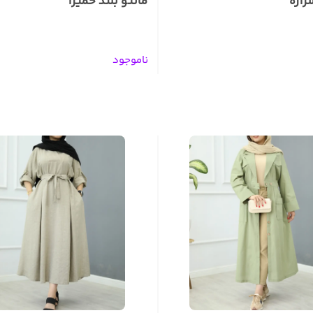
راره
مانتو بلند حمیرا
ناموجود