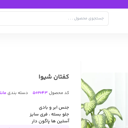
کفتان شیوا
کد محصول
502043
دسته بندی
مانت
جنس ابر و بادی
جلو بسته ، فری سایز
آستین ها پاگون دار