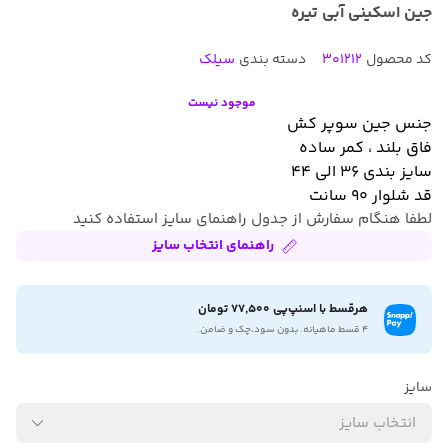
جین اسکینی آبی تیره
کد محصول
301212
دسته بندی
سیلک
موجود نیست
جنس جین سوپر کش
فاق بلند ، کمر ساده
سایز بندی ۳۶ الی ۴۴
قد شلوار ۹۰ سانت
لطفا هنگام سفارش از جدول راهنمای سایز استفاده کنید
راهنمای انتخاب سایز
هرقسط با اسنپ‌پی 77,500 تومان
۴ قسط ماهیانه. بدون سود،چک و ضامن.
سایز
انتخاب سایز