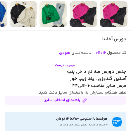
دورس آماندا
کد محصول
011016
دسته بندی
هودی
موجود نیست
جنس دورس سه نخ داخل پنبه
آستین گلدوزی ، یقه زیپ خور
فرس سایز مناسب ۳۶الی۴۴
لطفا هنگام سفارش به راهنمای سایز دقت کنید
راهنمای انتخاب سایز
هرقسط با اسنپ‌پی 135,750 تومان
۴ قسط ماهیانه. بدون سود،چک و ضامن.