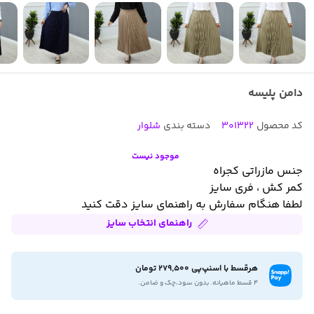
دامن پلیسه
کد محصول
301322
دسته بندی
شلوار
موجود نیست
جنس مازراتی کجراه
کمر کش ، فری سایز
لطفا هنگام سفارش به راهنمای سایز دقت کنید
راهنمای انتخاب سایز
هرقسط با اسنپ‌پی 279,500 تومان
۴ قسط ماهیانه. بدون سود،چک و ضامن.