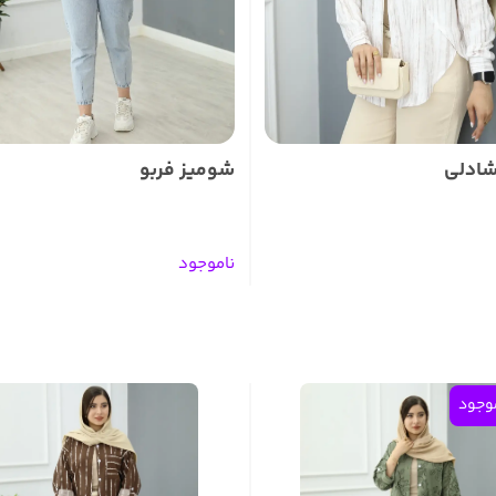
شادلی
شومیز فربو
ناموجود
وجود