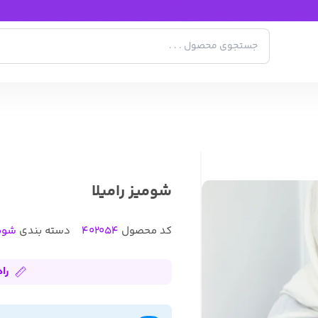
شومیز رامیلا
کد محصول
402054
دسته بندی
شوم
را