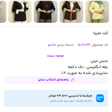
کت متینا
کد محصول
502044
دسته بندی
مانتو
موجود نیست
جنس لینن
یقه انگلیسی ، تک دکمه
سایزبندی شده به صورت ۱،۲
راهنمای انتخاب سایز
هرقسط با اسنپ‌پی 214,500 تومان
۴ قسط ماهیانه. بدون سود،چک و ضامن.