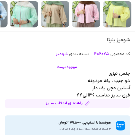
شومیز بنیتا
کد محصول
402045
دسته بندی
شومیز
موجود نیست
جنس نیزی
دو جیب ، یقه مردونه
آستین مچی پف دار
فری سایز مناسب ۳۶الی۴۴
راهنمای انتخاب سایز
هرقسط با اسنپ‌پی 149,500 تومان
۴ قسط ماهیانه. بدون سود،چک و ضامن.