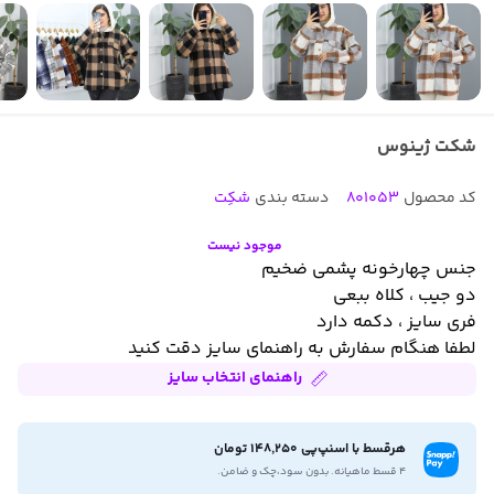
شکت ژینوس
کد محصول
801053
دسته بندی
شکِت
موجود نیست
جنس چهارخونه پشمی ضخیم
دو جیب ، کلاه ببعی
فری سایز ، دکمه دارد
لطفا هنگام سفارش به راهنمای سایز دقت کنید
راهنمای انتخاب سایز
هرقسط با اسنپ‌پی 148,250 تومان
۴ قسط ماهیانه. بدون سود،چک و ضامن.