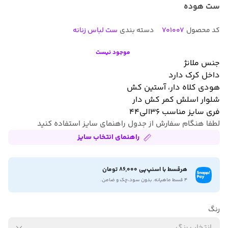
ست هوده
کد محصول
701007
دسته بندی
ست لباس زنانه
موجود نیست
جنس ملانژ
داخل کرک دارد
هودی کلاه دار، آستین کش
شلوار اسلش کمر کش دار
فری سایز مناسب ۳۶الی۴۴
لطفا هنگام سفارش از جدول راهنمای سایز استفاده کنید
راهنمای انتخاب سایز
هرقسط با اسنپ‌پی 86,000 تومان
۴ قسط ماهیانه. بدون سود،چک و ضامن.
رنگ
انتخاب رنگ