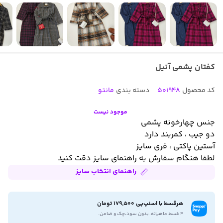
کفتان پشمی آنیل
کد محصول
501948
دسته بندی
مانتو
موجود نیست
جنس چهارخونه پشمی
دو جیب ، کمربند دارد
آستین پاکتی ، فری سایز
لطفا هنگام سفارش به راهنمای سایز دقت کنید
راهنمای انتخاب سایز
هرقسط با اسنپ‌پی 179,500 تومان
۴ قسط ماهیانه. بدون سود،چک و ضامن.