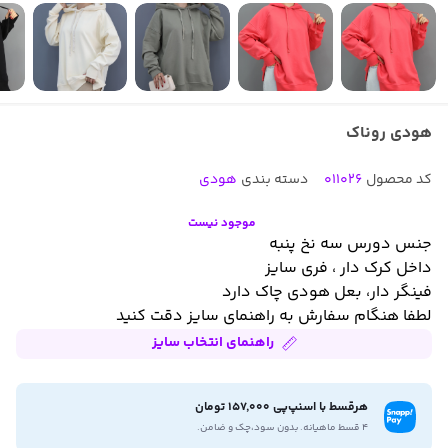
هودی روناک
کد محصول
011026
دسته بندی
هودی
موجود نیست
جنس دورس سه نخ پنبه
داخل کرک دار ، فری سایز
فینگر دار، بعل هودی چاک دارد
لطفا هنگام سفارش به راهنمای سایز دقت کنید
راهنمای انتخاب سایز
هرقسط با اسنپ‌پی 157,000 تومان
۴ قسط ماهیانه. بدون سود،چک و ضامن.